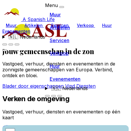
Menu
Muur
A Spanish Life
Muur
Artikelen
Servicen
Verkoop
Huur
Artikelen
Evenementen
🇳🇱
Nederlands
Servicen
Jouw gemeenschap
in de zon
Verkoop
Vastgoed, verhuur, diensten en evenementen in de
Huur
zonnigste gemeenschappen van Europa. Verbind,
ontdek en bloei.
Evenementen
Blader door eigenschappen
Vind Diensten
🇳🇱
Nederlands
Verken de omgeving
Vastgoed, verhuur, diensten en evenementen op één
kaart