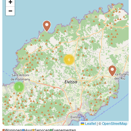
+
−
6
3
Leaflet
|
©
OpenStreetMap
Woningen
Huur
Servicen
Evenementen