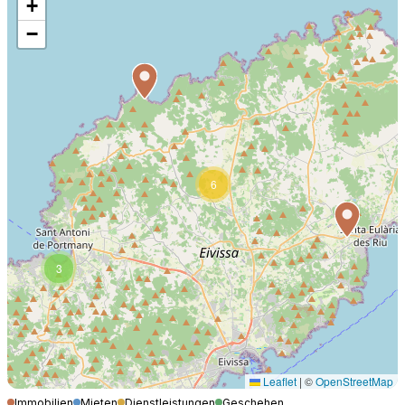
+
−
6
3
Leaflet
|
©
OpenStreetMap
Immobilien
Mieten
Dienstleistungen
Geschehen