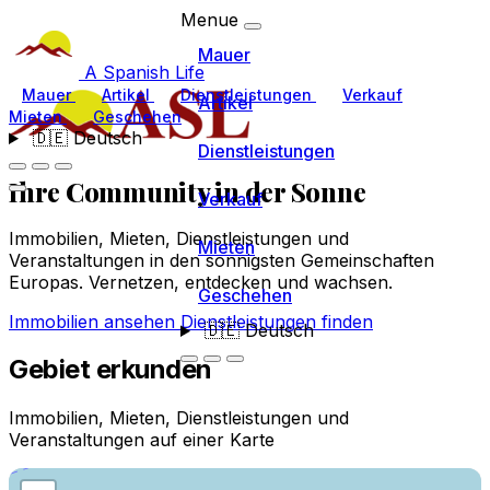
Menue
Mauer
A Spanish Life
Mauer
Artikel
Dienstleistungen
Verkauf
Artikel
Mieten
Geschehen
🇩🇪
Deutsch
Dienstleistungen
Ihre Community
in der Sonne
Verkauf
Immobilien, Mieten, Dienstleistungen und
Mieten
Veranstaltungen in den sonnigsten Gemeinschaften
Europas. Vernetzen, entdecken und wachsen.
Geschehen
Immobilien ansehen
Dienstleistungen finden
🇩🇪
Deutsch
Gebiet erkunden
Immobilien, Mieten, Dienstleistungen und
Veranstaltungen auf einer Karte