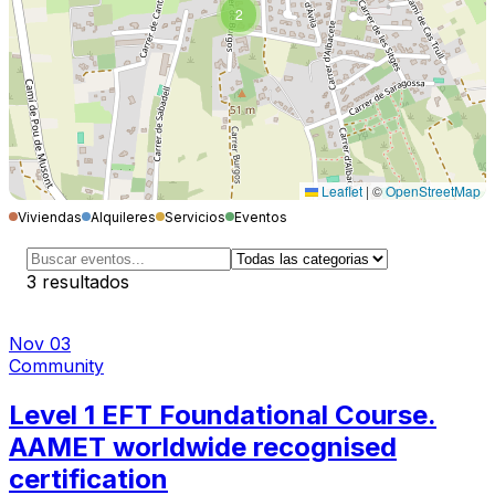
2
Leaflet
|
©
OpenStreetMap
Viviendas
Alquileres
Servicios
Eventos
3
resultados
Nov 03
Community
Level 1 EFT Foundational Course.
AAMET worldwide recognised
certification