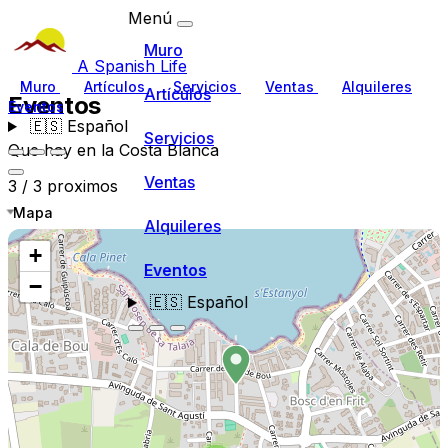
Menú
Muro
A Spanish Life
Muro
Artículos
Servicios
Ventas
Alquileres
Artículos
Eventos
Eventos
🇪🇸
Español
Servicios
Que hay en la Costa Blanca
Ventas
3 / 3 proximos
Mapa
Alquileres
+
Eventos
−
🇪🇸
Español