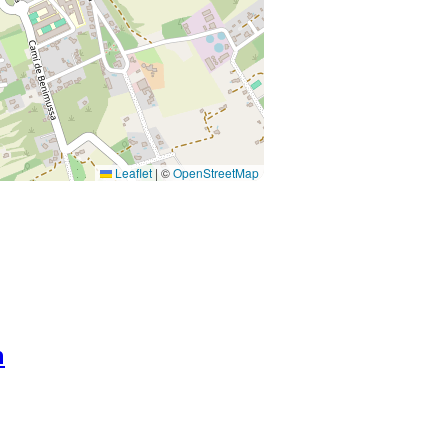
Leaflet
|
©
OpenStreetMap
n