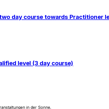
l two day course towards Practitioner 
lified level (3 day course)
ranstaltungen in der Sonne.