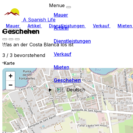
Menue
Mauer
A Spanish Life
Mauer
Artikel
Dienstleistungen
Verkauf
Miete
Artikel
Geschehen
🇩🇪
Deutsch
Dienstleistungen
Was an der Costa Blanca los ist
Verkauf
3 / 3 bevorstehend
Karte
Mieten
+
Geschehen
−
🇩🇪
Deutsch