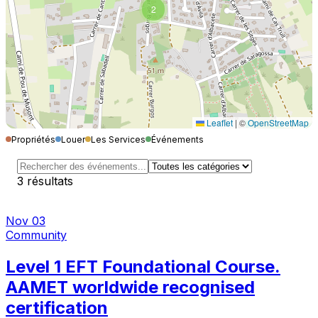
2
Leaflet
|
©
OpenStreetMap
Propriétés
Louer
Les Services
Événements
3
résultats
Nov 03
Community
Level 1 EFT Foundational Course.
AAMET worldwide recognised
certification