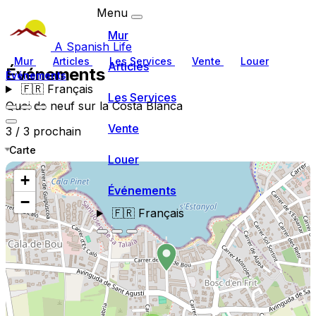
Menu
Mur
A Spanish Life
Mur
Articles
Les Services
Vente
Louer
Articles
Événements
Événements
🇫🇷
Français
Les Services
Quoi de neuf sur la Costa Blanca
Vente
3 / 3 prochain
Carte
Louer
+
Événements
−
🇫🇷
Français