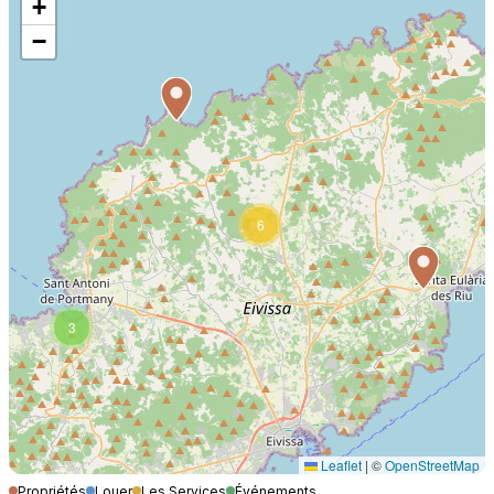
+
−
6
3
Leaflet
|
©
OpenStreetMap
Propriétés
Louer
Les Services
Événements