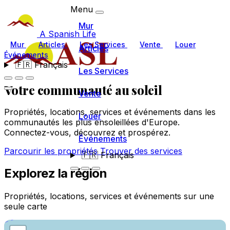
Menu
Mur
A Spanish Life
Mur
Articles
Les Services
Vente
Louer
Articles
Événements
🇫🇷
Français
Les Services
Votre communauté
au soleil
Vente
Propriétés, locations, services et événements dans les
Louer
communautés les plus ensoleillées d'Europe.
Connectez-vous, découvrez et prospérez.
Événements
Parcourir les propriétés
Trouver des services
🇫🇷
Français
Explorez la région
Propriétés, locations, services et événements sur une
seule carte