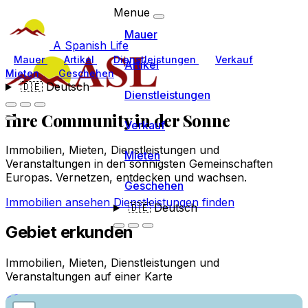
Menue
Mauer
A Spanish Life
Mauer
Artikel
Dienstleistungen
Verkauf
Artikel
Mieten
Geschehen
🇩🇪
Deutsch
Dienstleistungen
Ihre Community
in der Sonne
Verkauf
Immobilien, Mieten, Dienstleistungen und
Mieten
Veranstaltungen in den sonnigsten Gemeinschaften
Europas. Vernetzen, entdecken und wachsen.
Geschehen
Immobilien ansehen
Dienstleistungen finden
🇩🇪
Deutsch
Gebiet erkunden
Immobilien, Mieten, Dienstleistungen und
Veranstaltungen auf einer Karte