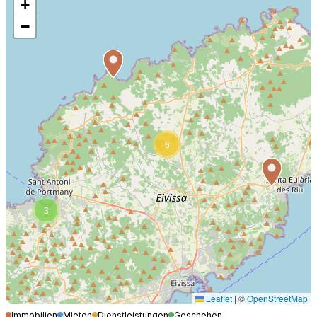
+
−
6
3
Leaflet
|
©
OpenStreetMap
Immobilien
Mieten
Dienstleistungen
Geschehen