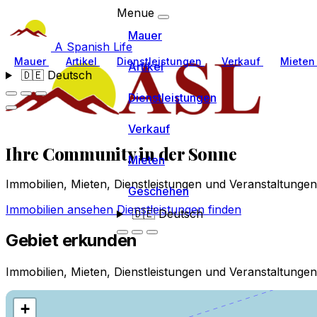
Menue
Mauer
A Spanish Life
Mauer
Artikel
Dienstleistungen
Verkauf
Miete
Artikel
🇩🇪
Deutsch
Dienstleistungen
Verkauf
Ihre Community
in der Sonne
Mieten
Immobilien, Mieten, Dienstleistungen und Veranstaltung
Geschehen
Immobilien ansehen
Dienstleistungen finden
🇩🇪
Deutsch
Gebiet erkunden
Immobilien, Mieten, Dienstleistungen und Veranstaltungen
+